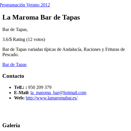
Programación Verano 2012
La Maroma Bar de Tapas
Bar de Tapas,
3.6/
5
Rating (12 votos)
Bar de Tapas variadas típicas de Andalucía, Raciones y Frituras de
Pescado.
Bar de Tapas
Contacto
Telf.: :
950 209 379
E-Mail:
la_maroma_bar@hotmail.com
Web:
http://www.lamaromabar.es/
Galería