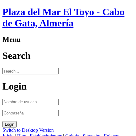
Plaza del Mar El Toyo - Cabo
de Gata, Almería
Menu
Search
Login
Switch to Desktop Version
Inicio
|
Blog
|
Establecimientos
|
Galería
|
Situación
|
Enlaces